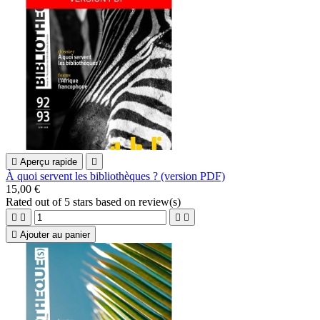

Aperçu rapide

À quoi servent les bibliothèques ? (version PDF)
15,00 €
Rated
out of 5 stars based on
review(s)





Ajouter au panier