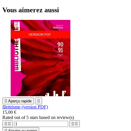
Vous aimerez aussi

Aperçu rapide

Illettrisme (version PDF)
15,00 €
Rated
out of 5 stars based on
review(s)





Ajouter au panier