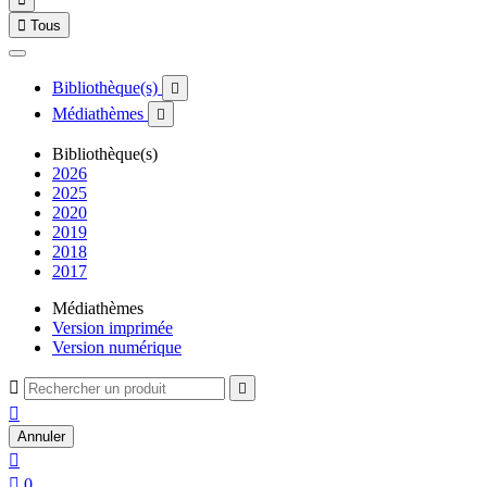

Tous
Bibliothèque(s)

Médiathèmes

Bibliothèque(s)
2026
2025
2020
2019
2018
2017
Médiathèmes
Version imprimée
Version numérique



Annuler


0