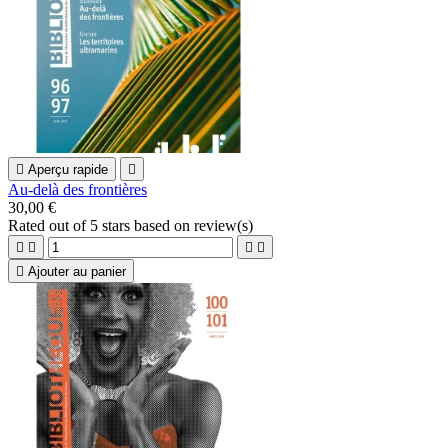

Aperçu rapide

Au-delà des frontières
30,00 €
Rated
out of 5 stars based on
review(s)





Ajouter au panier