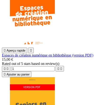

Aperçu rapide

Espaces de création numérique en bibliothèque (version PDF)
15,00 €
Rated
out of 5 stars based on
review(s)





Ajouter au panier