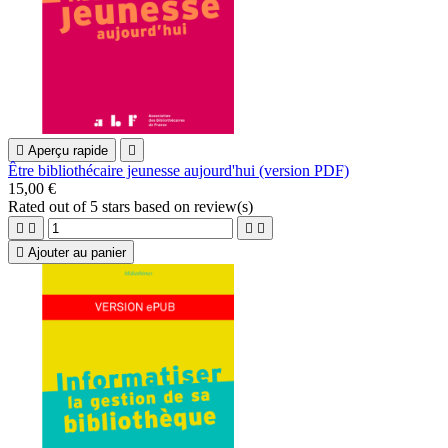

Aperçu rapide

Être bibliothécaire jeunesse aujourd'hui (version PDF)
15,00 €
Rated
out of 5 stars based on
review(s)





Ajouter au panier