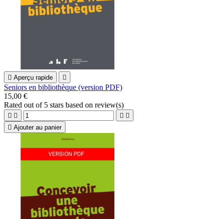

Aperçu rapide

Seniors en bibliothèque (version PDF)
15,00 €
Rated
out of 5 stars based on
review(s)





Ajouter au panier