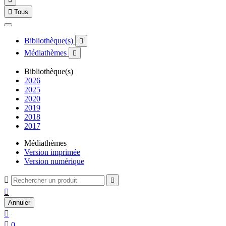

Tous
Bibliothèque(s)

Médiathèmes

Bibliothèque(s)
2026
2025
2020
2019
2018
2017
Médiathèmes
Version imprimée
Version numérique



Annuler


0