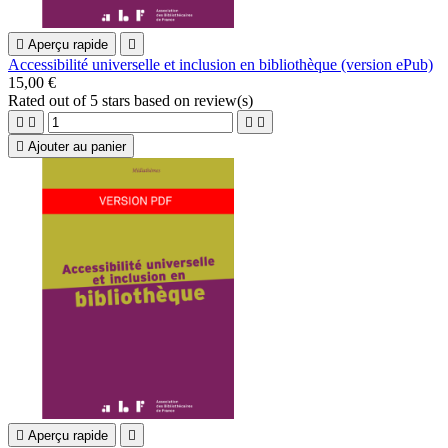

Aperçu rapide

Accessibilité universelle et inclusion en bibliothèque (version ePub)
15,00 €
Rated
out of 5 stars based on
review(s)





Ajouter au panier

Aperçu rapide
