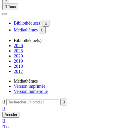

Tous
Bibliothèque(s)

Médiathèmes

Bibliothèque(s)
2026
2025
2020
2019
2018
2017
Médiathèmes
Version imprimée
Version numérique



Annuler


0