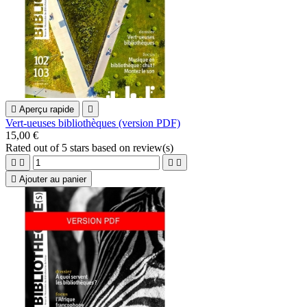

Aperçu rapide

Vert-ueuses bibliothèques (version PDF)
15,00 €
Rated
out of 5 stars based on
review(s)





Ajouter au panier