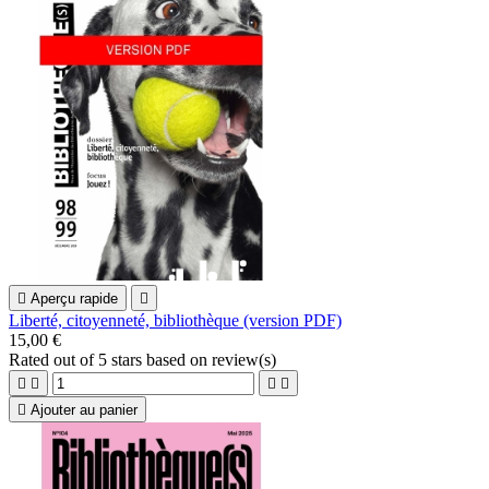

Aperçu rapide

Liberté, citoyenneté, bibliothèque (version PDF)
15,00 €
Rated
out of 5 stars based on
review(s)





Ajouter au panier