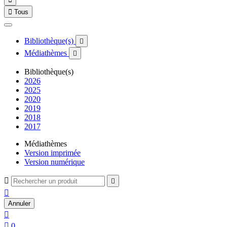

Tous
Bibliothèque(s)

Médiathèmes

Bibliothèque(s)
2026
2025
2020
2019
2018
2017
Médiathèmes
Version imprimée
Version numérique



Annuler


0