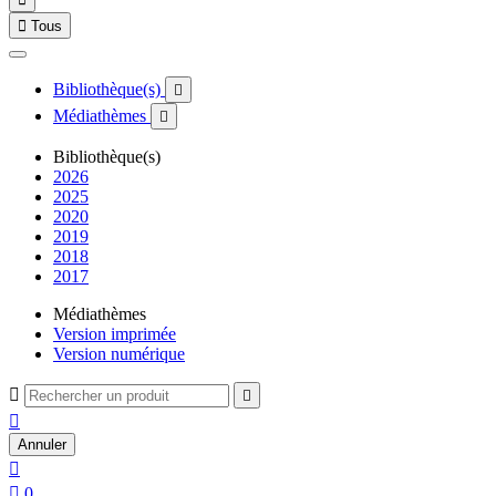

Tous
Bibliothèque(s)

Médiathèmes

Bibliothèque(s)
2026
2025
2020
2019
2018
2017
Médiathèmes
Version imprimée
Version numérique



Annuler


0