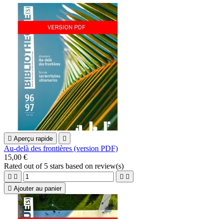

Aperçu rapide

Au-delà des frontières (version PDF)
15,00 €
Rated
out of 5 stars based on
review(s)





Ajouter au panier