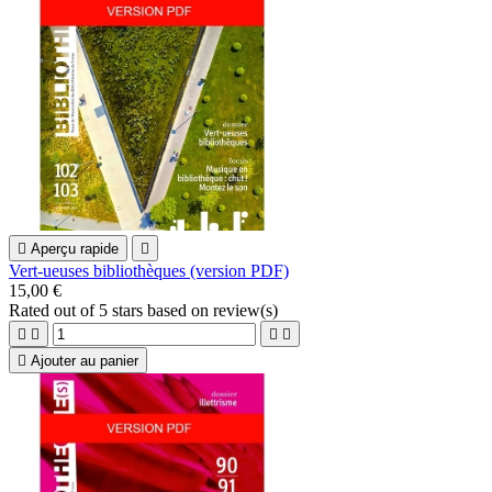

Aperçu rapide

Vert-ueuses bibliothèques (version PDF)
15,00 €
Rated
out of 5 stars based on
review(s)





Ajouter au panier