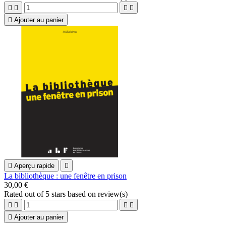





Ajouter au panier

Aperçu rapide

La bibliothèque : une fenêtre en prison
30,00 €
Rated
out of 5 stars based on
review(s)





Ajouter au panier