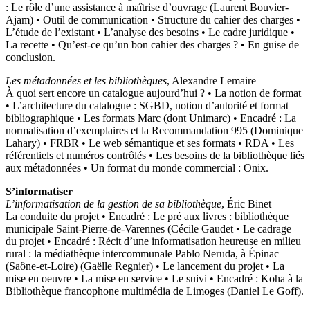
: Le rôle d’une assistance à maîtrise d’ouvrage (Laurent Bouvier-
Ajam) • Outil de communication • Structure du cahier des charges •
L’étude de l’existant • L’analyse des besoins • Le cadre juridique •
La recette • Qu’est-ce qu’un bon cahier des charges ? • En guise de
conclusion.
Les métadonnées et les bibliothèques
, Alexandre Lemaire
À quoi sert encore un catalogue aujourd’hui ? • La notion de format
• L’architecture du catalogue : SGBD, notion d’autorité et format
bibliographique • Les formats Marc (dont Unimarc) • Encadré : La
normalisation d’exemplaires et la Recommandation 995 (Dominique
Lahary) • FRBR • Le web sémantique et ses formats • RDA • Les
référentiels et numéros contrôlés • Les besoins de la bibliothèque liés
aux métadonnées • Un format du monde commercial : Onix.
S’informatiser
L’informatisation de la gestion de sa bibliothèque
, Éric Binet
La conduite du projet • Encadré : Le pré aux livres : bibliothèque
municipale Saint‑Pierre-de-Varennes (Cécile Gaudet • Le cadrage
du projet • Encadré : Récit d’une informatisation heureuse en milieu
rural : la médiathèque intercommunale Pablo Neruda, à Épinac
(Saône-et-Loire) (Gaëlle Regnier) • Le lancement du projet • La
mise en oeuvre • La mise en service • Le suivi • Encadré : Koha à la
Bibliothèque francophone multimédia de Limoges (Daniel Le Goff).