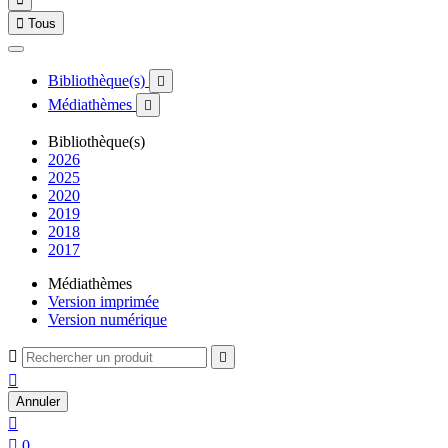

Tous
Bibliothèque(s)

Médiathèmes

Bibliothèque(s)
2026
2025
2020
2019
2018
2017
Médiathèmes
Version imprimée
Version numérique



Annuler


0