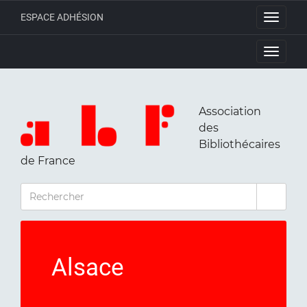
ESPACE ADHÉSION
Toggle
navigati
Toggle
navigati
Association
des
Bibliothécaires
de France
RECHERCHER
Alsace