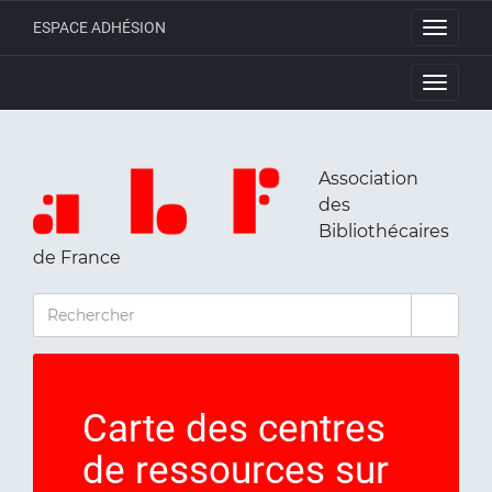
ESPACE ADHÉSION
Toggle
navigati
Toggle
navigati
Association
des
Bibliothécaires
de France
RECHERCHER
Carte des centres
de ressources sur