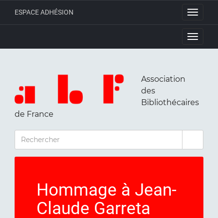
ESPACE ADHÉSION
Toggle
navigati
Toggle
navigati
Association
des
Bibliothécaires
de France
RECHERCHER
Hommage à Jean-
Claude Garreta