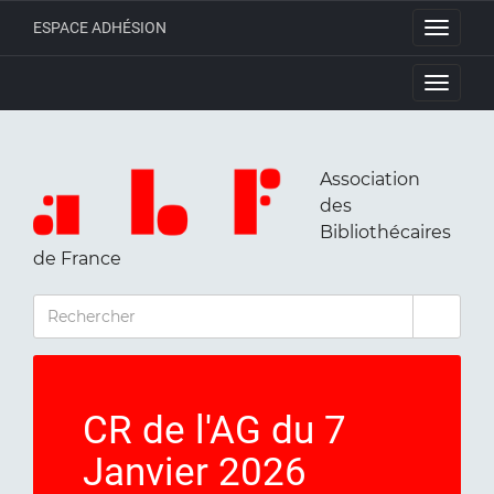
ESPACE ADHÉSION
Toggle
navigati
Toggle
navigati
Association
des
Bibliothécaires
de France
RECHERCHER
CR de l'AG du 7
Janvier 2026