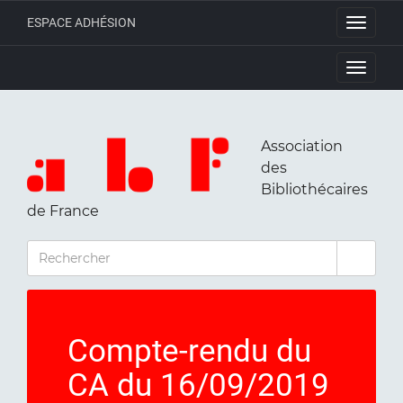
ESPACE ADHÉSION
Toggle
navigati
Toggle
navigati
Association
des
Bibliothécaires
de France
RECHERCHER
Compte-rendu du
CA du 16/09/2019