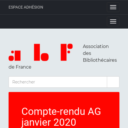
ESPACE ADHÉSION
Toggle
navigati
Toggle
navigati
Association
des
Bibliothécaires
de France
RECHERCHER
Compte-rendu AG
janvier 2020