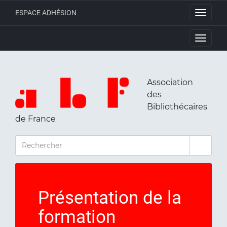
ESPACE ADHÉSION
Toggle
navigati
Toggle
navigati
Association
des
Bibliothécaires
de France
RECHERCHER
Présentation de la
formation