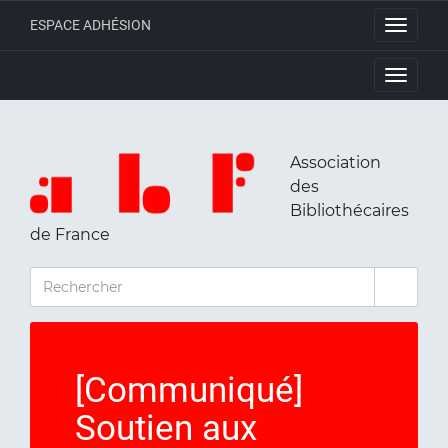
ESPACE ADHÉSION
Toggle
navigati
Toggle
navigati
Association
des
Bibliothécaires
de France
RECHERCHER
[Communiqué]
Soutien aux