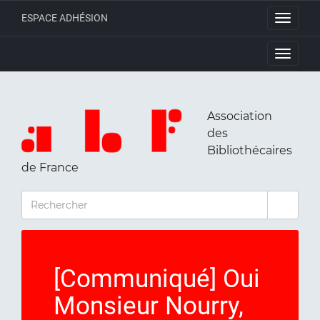
ESPACE ADHÉSION
Toggle
navigati
Toggle
navigati
Association
des
Bibliothécaires
de France
RECHERCHER
[Communiqué] Oui
Monsieur Nourry,