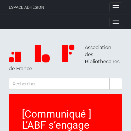
ESPACE ADHÉSION
Toggle
navigati
Toggle
navigati
Association
des
Bibliothécaires
de France
RECHERCHER
[Communiqué ]
L’ABF s’engage