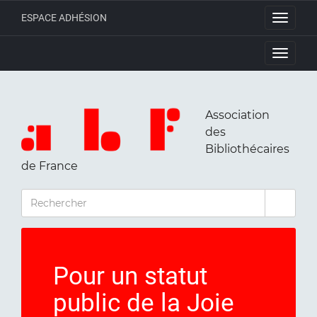
ESPACE ADHÉSION
Toggle
navigati
Toggle
navigati
Association
des
Bibliothécaires
de France
RECHERCHER
Pour un statut
public de la Joie