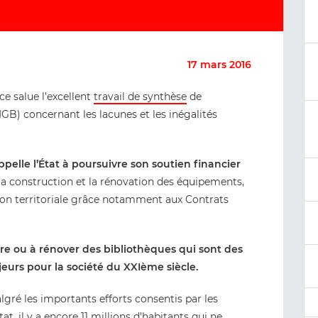
17 mars 2016
ce salue l’excellent
travail de synthèse
de
IGB) concernant les lacunes et les inégalités
ppelle l’État à poursuivre son soutien financier
 la construction et la rénovation des équipements,
tion territoriale grâce notamment aux Contrats
ire ou à rénover des bibliothèques qui sont des
ajeurs pour la société du XXIème siècle.
lgré les importants efforts consentis par les
tat, il y a encore 11 millions d’habitants qui ne