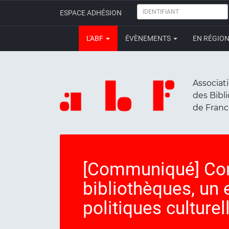
IDENTIFIANT
ESPACE ADHÉSION
L'ABF
ÉVÈNEMENTS
EN RÉGIO
Associat
des Bibl
de Fran
[Communiqué] Cons
bibliothèques, un
politiques culturel