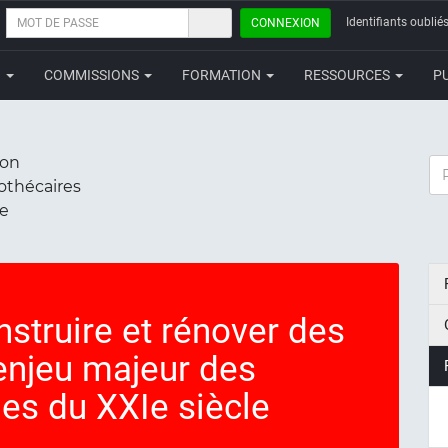
MOT
Identifiants oubliés
CONNEXION
DE
PASSE
N
COMMISSIONS
FORMATION
RESSOURCES
P
ion
RE
iothécaires
ce
truire et rénover des
 enjeu majeur des
les du XXIe siècle