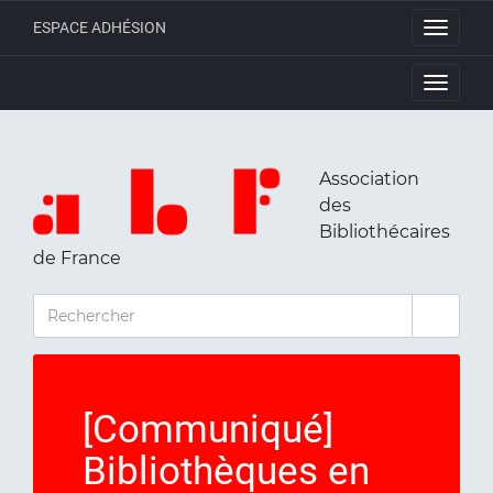
ESPACE ADHÉSION
Toggle
navigati
Toggle
navigati
Association
des
Bibliothécaires
de France
RECHERCHER
[Communiqué]
Bibliothèques en