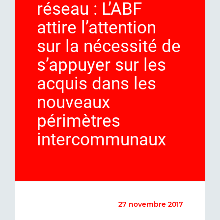
réseau : L’ABF
attire l’attention
sur la nécessité de
s’appuyer sur les
acquis dans les
nouveaux
périmètres
intercommunaux
27 novembre 2017