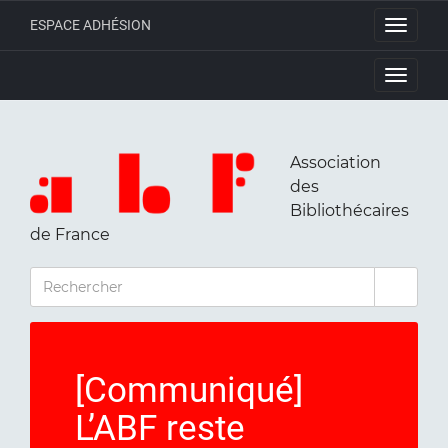
ESPACE ADHÉSION
Toggle
navigati
Toggle
navigati
Association
des
Bibliothécaires
de France
RECHERCHER
[Communiqué]
L’ABF reste