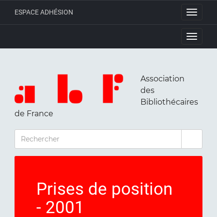
ESPACE ADHÉSION
Toggle
navigati
Toggle
navigati
Association
des
Bibliothécaires
de France
RECHERCHER
Prises de position
- 2001