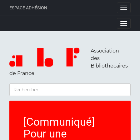
ESPACE ADHÉSION
Toggle
navigati
Toggle
navigati
Association
des
Bibliothécaires
de France
RECHERCHER
[Communiqué]
Pour une