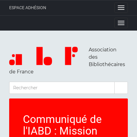
ESPACE ADHÉSION
Toggle
navigati
Toggle
navigati
Association
des
Bibliothécaires
de France
RECHERCHER
Communiqué de
l'IABD : Mission