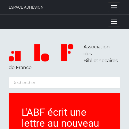
ESPACE ADHÉSION
Toggle
navigati
Toggle
navigati
Association
des
Bibliothécaires
de France
RECHERCHER
L'ABF écrit une
lettre au nouveau