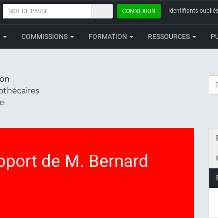
MOT
Identifiants oubliés
CONNEXION
DE
PASSE
N
COMMISSIONS
FORMATION
RESSOURCES
P
ion
RE
iothécaires
ce
port de M. Bernard