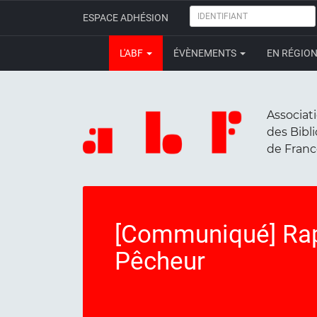
IDENTIFIANT
ESPACE ADHÉSION
L'ABF
ÉVÈNEMENTS
EN RÉGIO
Associat
des Bibl
de Fran
[Communiqué] Rap
Pêcheur