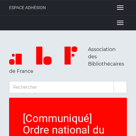
ESPACE ADHÉSION
Toggle
navigati
Toggle
navigati
Association
des
Bibliothécaires
de France
RECHERCHER
[Communiqué]
Ordre national du