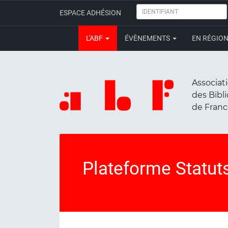
IDENTIFIANT
ESPACE ADHÉSION
L'ABF
ÉVÈNEMENTS
EN RÉGIO
Associat
des Bibl
de Fran
Plateforme Statut