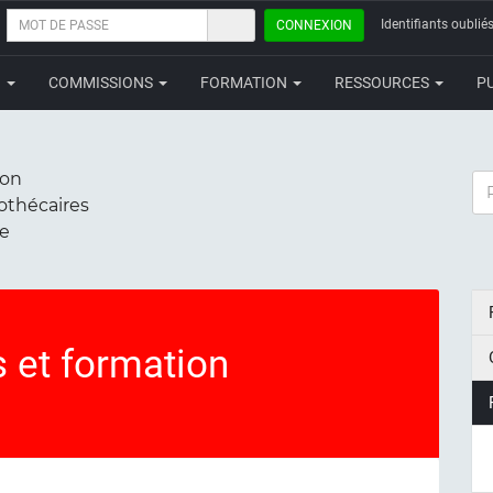
MOT
Identifiants oubliés
CONNEXION
DE
PASSE
N
COMMISSIONS
FORMATION
RESSOURCES
P
ion
RE
iothécaires
ce
s et formation