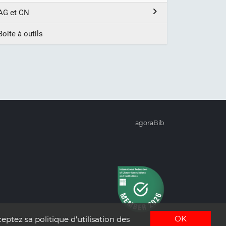
AG et CN
Boite à outils
agoraBib
OK
eptez sa politique d'utilisation des