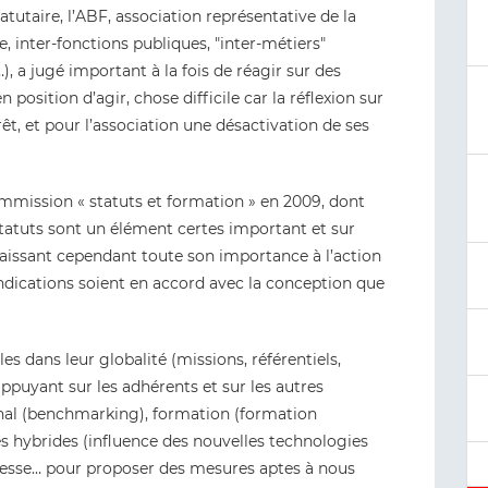
tatutaire, l’ABF, association représentative de la
e, inter-fonctions publiques, "inter-métiers"
, a jugé important à la fois de réagir sur des
position d’agir, chose difficile car la réflexion sur
t, et pour l’association une désactivation de ses
commission « statuts et formation » en 2009, dont
es statuts sont un élément certes important et sur
n laissant cependant toute son importance à l’action
endications soient en accord avec la conception que
s dans leur globalité (missions, référentiels,
ppuyant sur les adhérents et sur les autres
onal (benchmarking), formation (formation
ues hybrides (influence des nouvelles technologies
unesse… pour proposer des mesures aptes à nous