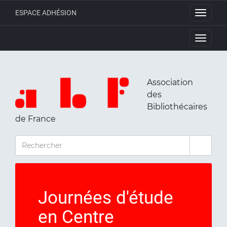
ESPACE ADHÉSION
Toggle
navigati
Toggle
navigati
Association
des
Bibliothécaires
de France
RECHERCHER
Journées d'étude
en Centre