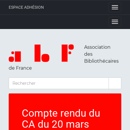
ESPACE ADHÉSION
Toggle
navigati
Toggle
navigati
Association
des
Bibliothécaires
de France
RECHERCHER
Compte rendu du
CA du 20 mars