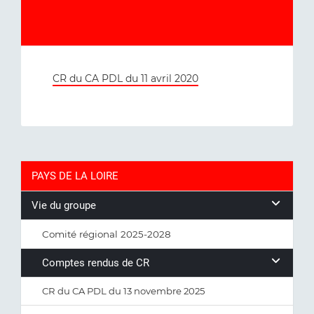
CR du CA PDL du 11 avril 2020
PAYS DE LA LOIRE
Vie du groupe
Comité régional 2025-2028
Comptes rendus de CR
CR du CA PDL du 13 novembre 2025