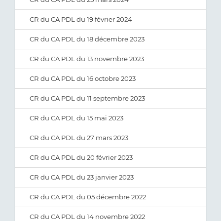
CR du CA PDL du 19 février 2024
CR du CA PDL du 18 décembre 2023
CR du CA PDL du 13 novembre 2023
CR du CA PDL du 16 octobre 2023
CR du CA PDL du 11 septembre 2023
CR du CA PDL du 15 mai 2023
CR du CA PDL du 27 mars 2023
CR du CA PDL du 20 février 2023
CR du CA PDL du 23 janvier 2023
CR du CA PDL du 05 décembre 2022
CR du CA PDL du 14 novembre 2022