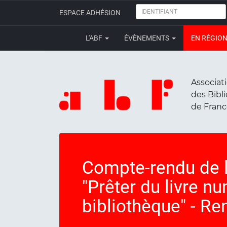
IDENTIFIANT
ESPACE ADHÉSION
L'ABF
ÉVÈNEMENTS
EN RÉGIO
Associat
des Bibl
de Fran
Compte-rendu de l
"Prêter du livre n
bibliothèque" - R