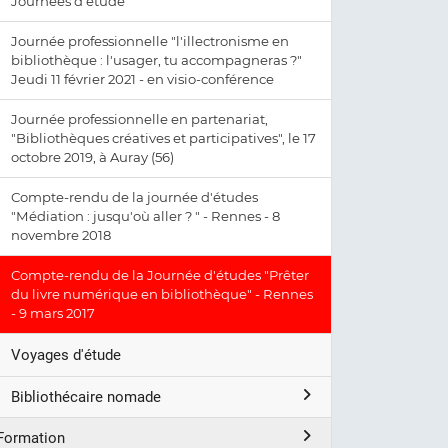
Journées d'étude
Journée professionnelle "l'illectronisme en
bibliothèque : l'usager, tu accompagneras ?"
Jeudi 11 février 2021 - en visio-conférence
Journée professionnelle en partenariat,
"Bibliothèques créatives et participatives", le 17
octobre 2019, à Auray (56)
Compte-rendu de la journée d'études
"Médiation : jusqu'où aller ? " - Rennes - 8
novembre 2018
Compte-rendu de la Journée d'études "Prêter
du livre numérique en bibliothèque" - Rennes
- 9 mars 2017
Voyages d'étude
Bibliothécaire nomade
Formation