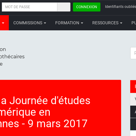
MOT
Identifiants oubliés
CONNEXION
DE
PASSE
N
COMMISSIONS
FORMATION
RESSOURCES
P
ion
RE
iothécaires
ce
a Journée d'études
umérique en
ennes - 9 mars 2017