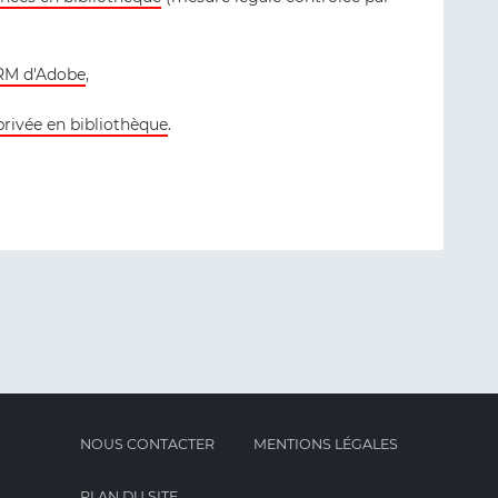
 DRM d'Adobe
,
 privée en bibliothèque
.
NOUS CONTACTER
MENTIONS LÉGALES
PLAN DU SITE