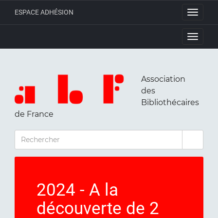
ESPACE ADHÉSION
Toggle
navigati
Toggle
navigati
Association
des
Bibliothécaires
de France
RECHERCHER
2024 - A la
découverte de 2