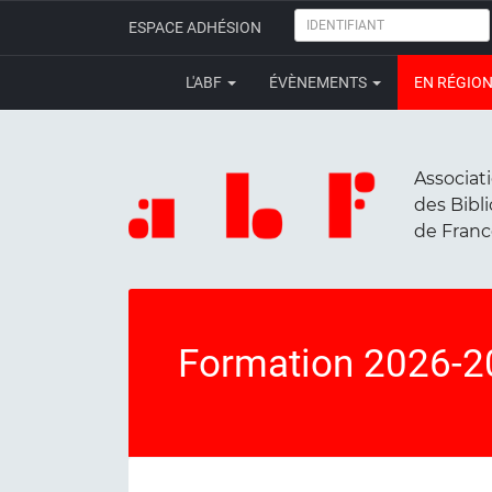
IDENTIFIANT
ESPACE ADHÉSION
L'ABF
ÉVÈNEMENTS
EN RÉGIO
Associat
des Bibl
de Fran
Formation 2026-2