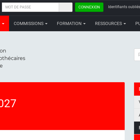
MOT
Identifiants oubliés
CONNEXION
DE
PASSE
N
COMMISSIONS
FORMATION
RESSOURCES
P
ion
RE
iothécaires
ce
027