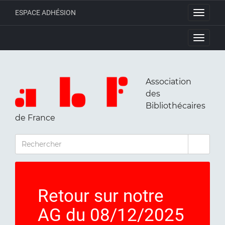
ESPACE ADHÉSION
Toggle
navigati
Toggle
navigati
Association
des
Bibliothécaires
de France
RECHERCHER
Retour sur notre
AG du 08/12/2025