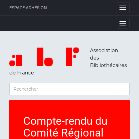
ESPACE ADHÉSION
Toggle
navigati
Toggle
navigati
Association
des
Bibliothécaires
de France
RECHERCHER
Compte-rendu du
Comité Régional