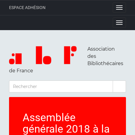
ESPACE ADHÉSION
Toggle
navigati
Toggle
navigati
Association
des
Bibliothécaires
de France
RECHERCHER
Assemblée
générale 2018 à la