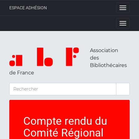
ESPACE ADHÉSION
Toggle
navigati
Toggle
navigati
Association
des
Bibliothécaires
de France
RECHERCHER
Compte rendu du
Comité Régional