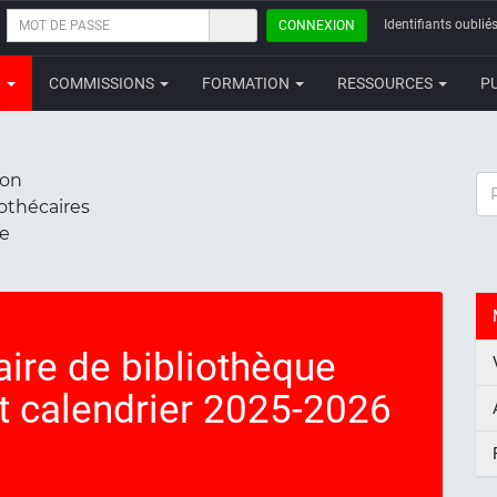
MOT
Identifiants oubliés
CONNEXION
DE
PASSE
N
COMMISSIONS
FORMATION
RESSOURCES
P
ion
RE
iothécaires
ce
aire de bibliothèque
et calendrier 2025-2026