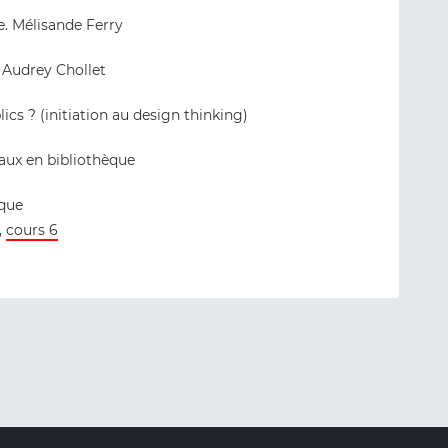
e. Mélisande Ferry
. Audrey Chollet
ics ? (initiation au design thinking)
aux en bibliothèque
ique
,
cours 6