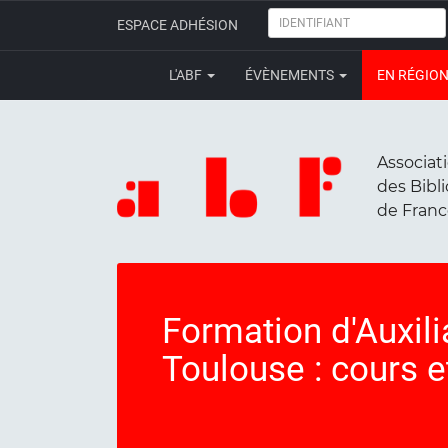
IDENTIFIANT
ESPACE ADHÉSION
L'ABF
ÉVÈNEMENTS
EN RÉGIO
Associat
des Bibl
de Fran
Formation d'Auxili
Toulouse : cours 