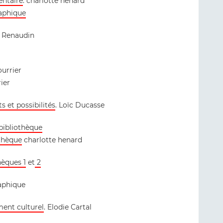
entaire
. charlotte henard
raphique
ne Renaudin
ourrier
ier
ts et possibilités
. Loïc Ducasse
bibliothèque
othèque
charlotte henard
hèques 1
et
2
raphique
ment culturel
. Elodie Cartal