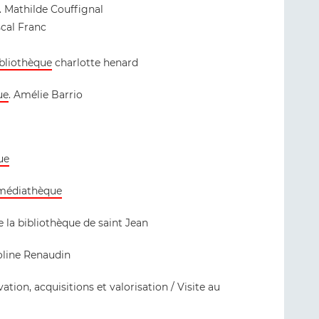
. Mathilde Couffignal
scal Franc
ibliothèque
charlotte henard
ue
. Amélie Barrio
ue
 médiathèque
e la bibliothèque de saint Jean
oline Renaudin
tion, acquisitions et valorisation / Visite au