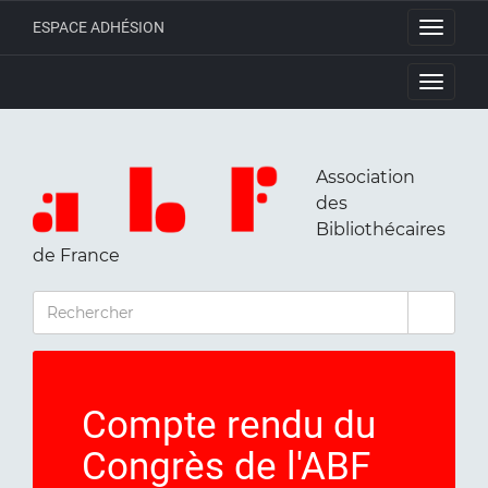
ESPACE ADHÉSION
Toggle
navigati
Toggle
navigati
Association
des
Bibliothécaires
de France
RECHERCHER
Compte rendu du
Congrès de l'ABF