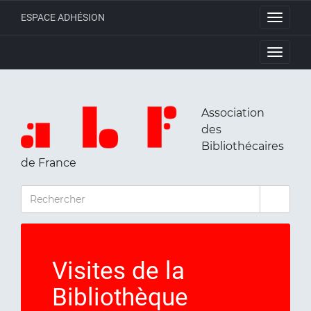
ESPACE ADHÉSION
Toggle
navigati
Toggle
navigati
Association
des
Bibliothécaires
de France
RECHERCHER
Visites de la
Bibliothèque