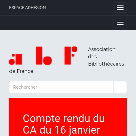
ESPACE ADHÉSION
Toggle
navigati
Toggle
navigati
Association
des
Bibliothécaires
de France
RECHERCHER
Compte rendu du
CA du 16 janvier