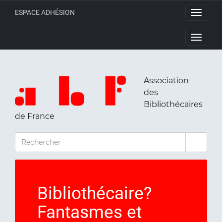
ESPACE ADHÉSION
Toggle
navigati
Toggle
navigati
Association
des
Bibliothécaires
de France
RECHERCHER
Bibliothécaire?
Fantasmes et