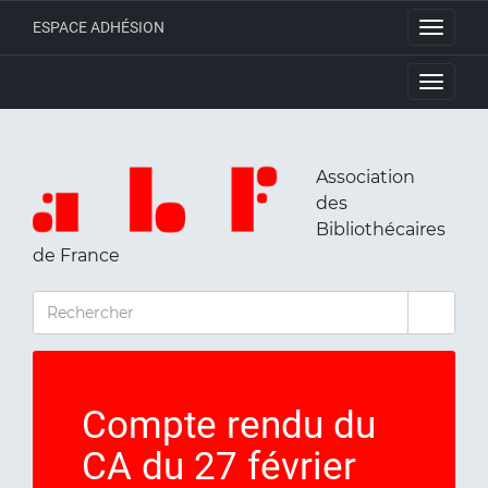
ESPACE ADHÉSION
Toggle
navigati
Toggle
navigati
Association
des
Bibliothécaires
de France
RECHERCHER
Compte rendu du
CA du 27 février