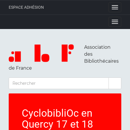
ESPACE ADHÉSION
Toggle
navigati
Toggle
navigati
Association
des
Bibliothécaires
de France
RECHERCHER
CyclobibliOc en
Quercy 17 et 18