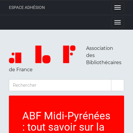
ESPACE ADHÉSION
Toggle
navigati
Toggle
navigati
Association
des
Bibliothécaires
de France
RECHERCHER
ABF Midi-Pyrénées
: tout savoir sur la