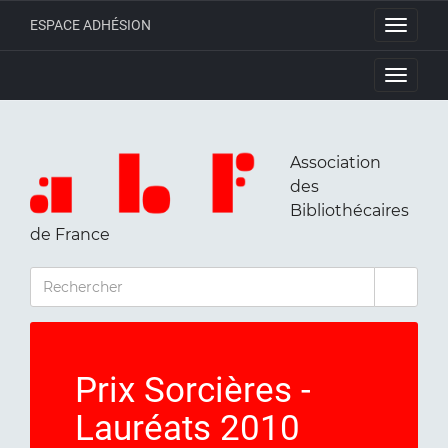
ESPACE ADHÉSION
Toggle
navigati
Toggle
navigati
Association
des
Bibliothécaires
de France
RECHERCHER
Prix Sorcières -
Lauréats 2010