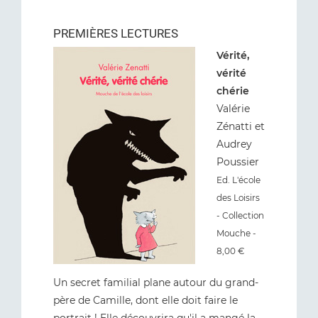
PREMIÈRES LECTURES
Vérité,
vérité
chérie
Valérie
Zénatti et
Audrey
Poussier
Ed. L'école
des Loisirs
- Collection
Mouche -
8,00 €
Un secret familial plane autour du grand-
père de Camille, dont elle doit faire le
portrait ! Elle découvrira qu'il a mangé la