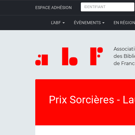
IDENTIFIANT
ESPACE ADHÉSION
L'ABF
ÉVÈNEMENTS
EN RÉGIO
Associat
des Bibl
de Fran
Prix Sorcières - L