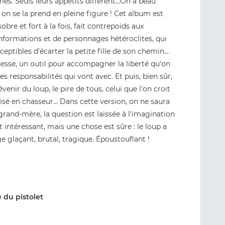
mes. Seuls leurs appétits diffèrent…On a beau
ci on se la prend en pleine figure ! Cet album est
obre et fort à la fois, fait contrepoids aux
informations et de personnages hétéroclites, qui
eptibles d'écarter la petite fille de son chemin...
esse, un outil pour accompagner la liberté qu'on
 responsabilités qui vont avec. Et puis, bien sûr,
enir du loup, le pire de tous, celui que l'on croit
sé en chasseur... Dans cette version, on ne saura
grand-mère, la question est laissée à l'imagination
t intéressant, mais une chose est sûre : le loup a
 glaçant, brutal, tragique. Époustouflant !
e du pistolet