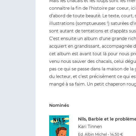
Mais les chacals et les loups sont les mê
connaître la fin de l'histoire par coeur, i
d’abord de toute beauté. Le texte, court, s
illustrations (somptueuses !) saturées d'
sont autant de tentations et d'appâts susc
C’est ensuite un album d'une grande rich
acquiert en grandissant, accompagnée des
cet album est avant tout là pour nous prév
venu nous sauver des chacals, celui dégui
pas ce qui se passe dans la maison de la 
du lecteur, et c'est précisément ce qui es
mangé à sa faim. Un petit chaperon rouge
Nominés
Nils, Barbie et le problèm
Kari Tinnen
Ed. Albin Michel - 14,50 €