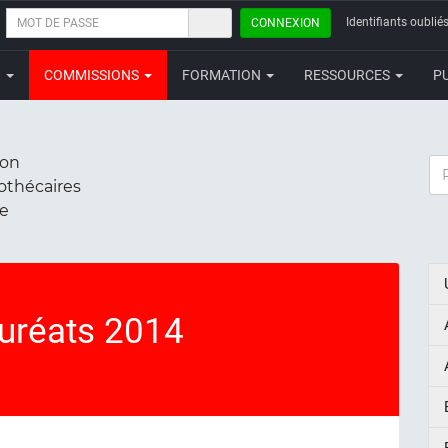
MOT
Identifiants oubliés
CONNEXION
DE
PASSE
N
COMMISSIONS
FORMATION
RESSOURCES
P
ion
RE
iothécaires
ce
auréats 2014