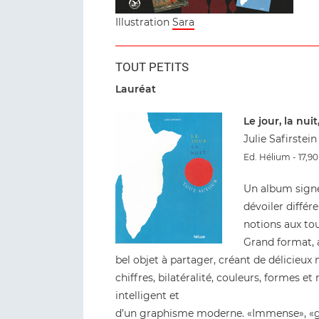
Illustration
Sara
TOUT PETITS
Lauréat
Le jour, la nui
Julie Safirstein
Ed. Hélium - 17,9
Un album signé
dévoiler différ
notions aux tou
Grand format, 
bel objet à partager, créant de délicieu
chiffres, bilatéralité, couleurs, formes e
intelligent et
d’un graphisme moderne. «Immense», «gra