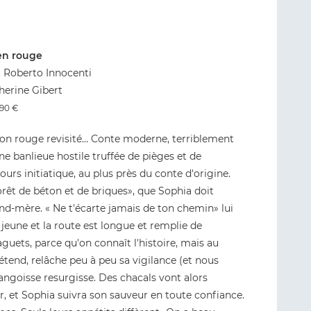
 en rouge
t Roberto Innocenti
herine Gibert
,90 €
ron rouge revisité… Conte moderne, terriblement
une banlieue hostile truffée de pièges et de
urs initiatique, au plus près du conte d'origine.
forêt de béton et de briques», que Sophia doit
rand-mère. « Ne t'écarte jamais de ton chemin» lui
jeune et la route est longue et remplie de
aguets, parce qu'on connaît l'histoire, mais au
e détend, relâche peu à peu sa vigilance (et nous
l'angoisse resurgisse. Des chacals vont alors
 fuir, et Sophia suivra son sauveur en toute confiance.