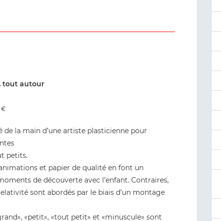
t, tout autour
0 €
 de la main d’une artiste plasticienne pour
entes
t petits.
animations et papier de qualité en font un
x moments de découverte avec l’enfant. Contraires,
t relativité sont abordés par le biais d’un montage
nd», «petit», «tout petit» et «minuscule» sont