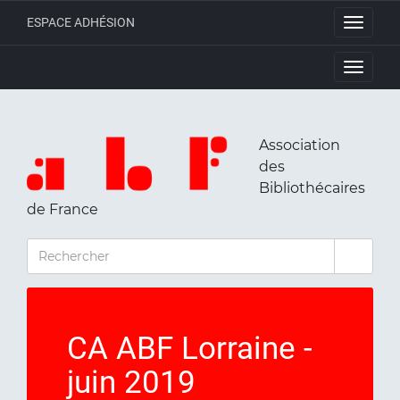
ESPACE ADHÉSION
Toggle
navigati
Toggle
navigati
Association
des
Bibliothécaires
de France
RECHERCHER
CA ABF Lorraine -
juin 2019