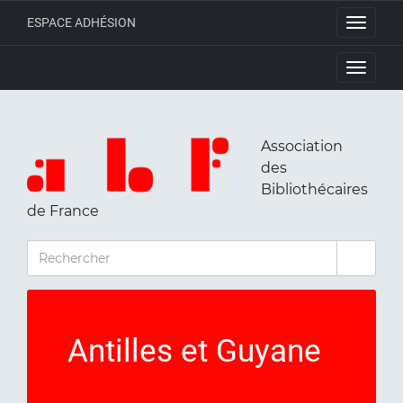
ESPACE ADHÉSION
Toggle
navigati
Toggle
navigati
Association
des
Bibliothécaires
de France
RECHERCHER
Antilles et Guyane