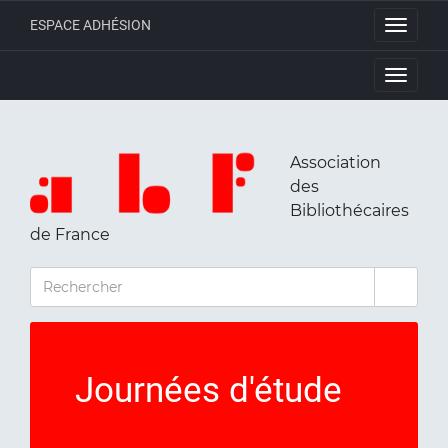
ESPACE ADHÉSION
Toggle
navigati
Toggle
navigati
Association
des
Bibliothécaires
de France
RECHERCHER
Journées d'étude